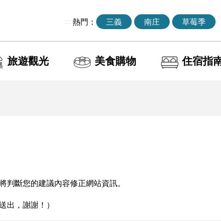
:::
熱門：
三義
南庄
草莓季
旅遊觀光
美食購物
住宿指
將判斷您的建議內容修正網站資訊。
送出，謝謝！）