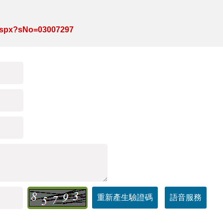
e.aspx?sNo=03007297
重新產生驗證碼
語音服務