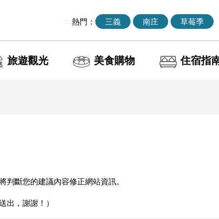
:::
熱門：
三義
南庄
草莓季
旅遊觀光
美食購物
住宿指
將判斷您的建議內容修正網站資訊。
送出，謝謝！）