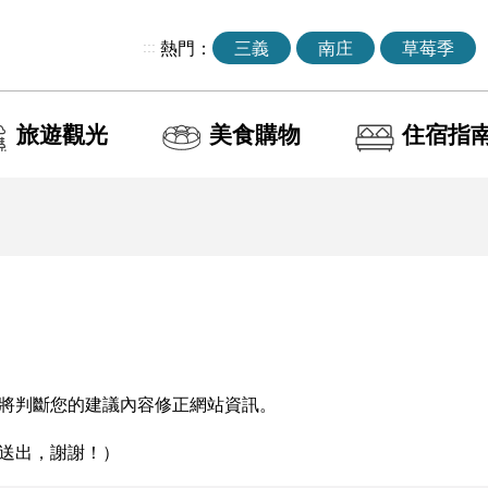
:::
熱門：
三義
南庄
草莓季
旅遊觀光
美食購物
住宿指
將判斷您的建議內容修正網站資訊。
送出，謝謝！）