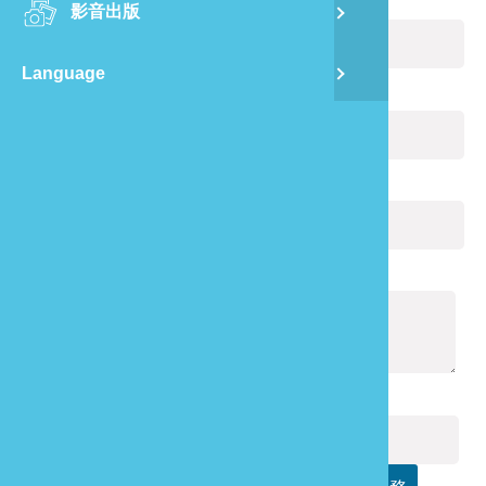
您的姓名：
(必填)
影音出版
舊
Language
半
電子郵件：
(必填)
山
您的電話：
龍
通報內容：
(必填)
驗證碼：
(必填)