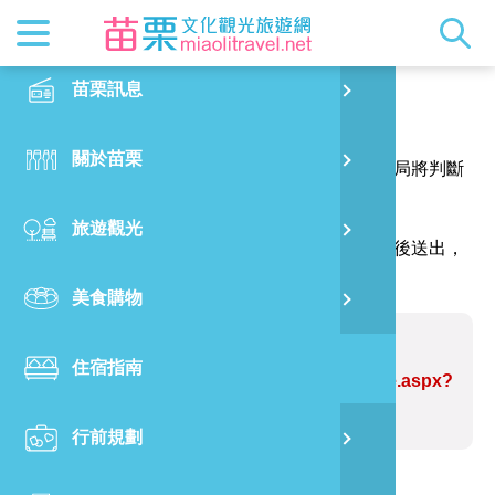
最新消息
苗栗印象
在地景點
客家佳餚
交通資訊
苗栗玩透
正體中文
苗栗訊息
PO
報馬仔
特別企劃
縣長的話
主題推薦
美食熱搜
台灣好行(
旅遊出版
English
關於苗栗
火
感謝您的問題與指教，讓網站資訊更臻完善，本局將判斷
RSS
國際雙慢
節慶活動
客家好等
旅遊服務
照片集錦
日本語
您的建議內容修正網站資訊。
旅遊觀光
濱
（註明＊號的欄位請務必填寫，並請輸入驗證碼後送出，
觀光吉祥
景點快搜
苗栗金選
借問站
苗栗影音
謝謝！）
美食購物
烏
苗栗慢魚
採果指南
即時影像
問題網站：龍騰斷橋、南斷橋
住宿指南
銅
https://www.miaolitravel.net/Article.aspx?
sNo=04004516
行前規劃
黃