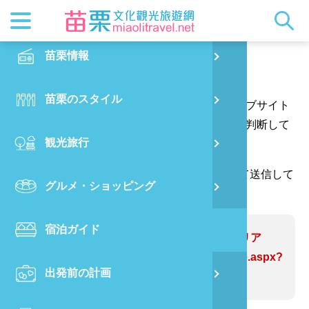
最新ニュ
苗栗概要
観光地ガ
客家美食
交通情報
苗栗散策
正體中文
苗栗情報
PO
ご意見はこちらへ
都市漫遊
おすすめ
グルメ検
ビジター
出版物
English
苗栗のスタイル
烏
あなたの質問や提案をありがとう、そしてウェブサイト
マスコッ
イベント
客家のお
サービス
写真の展
日本語
の情報をより完璧にするためにあなたの提案を判断して
観光旅行
銅
ウェブサイトの情報を修正します。
クイック
果物狩り
苗栗オー
（*が付いている欄には、確認コードを入力して送信して
グルメ・ショッピング
苗
ください。ありがとうございます。）
宿泊ガイド
旧
問題のあるWebサイト:雪見遊休エリア
https://www.miaolitravel.net/Article.aspx?
出発前の計画
喜
sNo=04004625