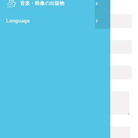
音楽・映像の出版物
龍
お名前:
(必ず記入)
Language
蔺
Eメール:
(必ず記入)
飛
あなたの電話番号:
通
通知の内容:
(必ず記入)
キャプチャ:
(必ず記入)