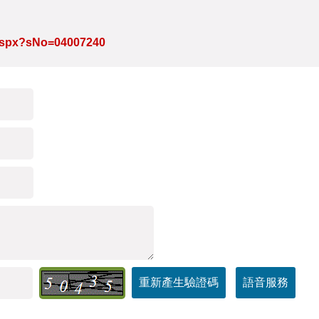
e.aspx?sNo=04007240
重新產生驗證碼
語音服務