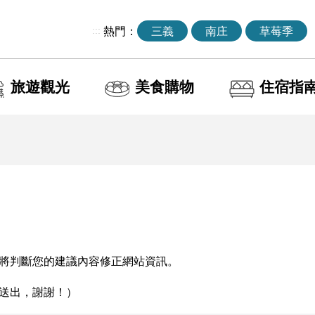
:::
熱門：
三義
南庄
草莓季
旅遊觀光
美食購物
住宿指
將判斷您的建議內容修正網站資訊。
送出，謝謝！）