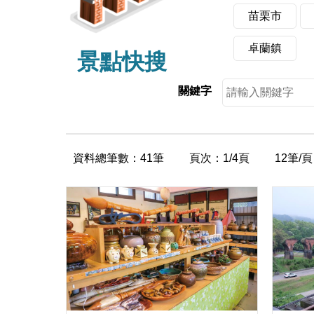
苗栗市
卓蘭鎮
景點快搜
關鍵字
資料總筆數：41筆
頁次：1/4頁
12筆/頁