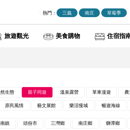
:::
熱門：
三義
南庄
草莓季
旅遊觀光
美食購物
住宿指
自然生態
親子同遊
溫泉露營
單車漫遊
農
原民風情
藝文展館
樂活慢城
暢遊海線
竹南鎮
頭份市
三灣鄉
南庄鄉
獅潭鄉