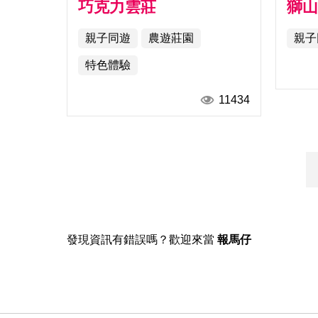
巧克力雲莊
獅
親子同遊
農遊莊園
親子
特色體驗
11434
發現資訊有錯誤嗎？歡迎來當
報馬仔