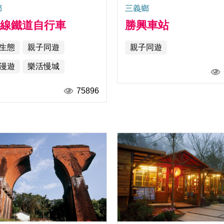
鄉
三義鄉
山線鐵道自行車
勝興車站
生態
親子同遊
親子同遊
漫遊
樂活慢城
75896