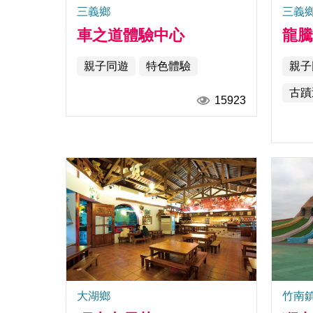
三義鄉
三義
車之道體驗中心
龍
親子同遊
特色體驗
親子
古蹟
15923
大湖鄉
竹南