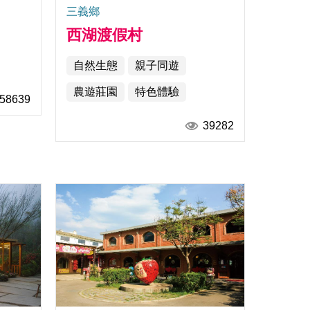
三義鄉
西湖渡假村
自然生態
親子同遊
農遊莊園
特色體驗
58639
39282