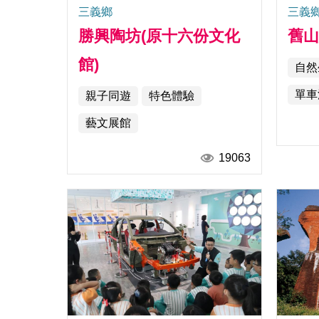
三義鄉
三義
勝興陶坊(原十六份文化
舊
館)
自然
單車
親子同遊
特色體驗
藝文展館
19063