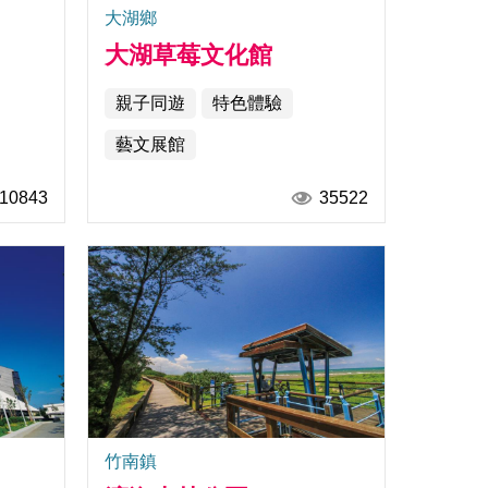
大湖鄉
大湖草莓文化館
親子同遊
特色體驗
藝文展館
10843
35522
竹南鎮