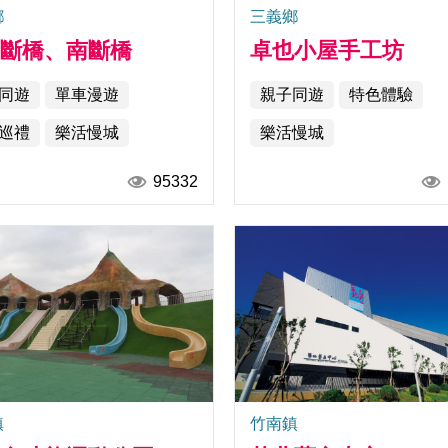
鄉
三義鄉
騰斷橋、南斷橋
卓也小屋手工坊
同遊
單車漫遊
親子同遊
特色體驗
巡禮
樂活慢城
樂活慢城
95332
鎮
竹南鎮