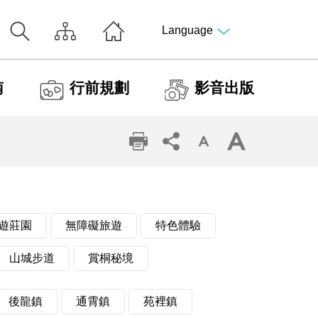
Language
南
行前規劃
影音出版
遊莊園
無障礙旅遊
特色體驗
山城步道
賞桐秘境
後龍鎮
通霄鎮
苑裡鎮