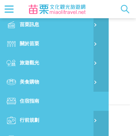
最新消息
苗栗印象
在地景點
客家佳餚
交通資訊
苗栗玩透
正體中文
苗栗訊息
PO
般若民宿
特別企劃
縣長的話
主題推薦
美食熱搜
台灣好行(
旅遊出版
English
關於苗栗
火
RSS
國際雙慢
節慶活動
客家好等
旅遊服務
照片集錦
日本語
旅遊觀光
濱
觀光吉祥
景點快搜
苗栗金選
借問站
苗栗影音
位於苗栗縣的民宿
美食購物
烏
苗栗慢魚
採果指南
即時影像
相關資訊
住宿指南
銅
電話：
886-37-941320
行前規劃
黃
地址：
苗栗縣泰安鄉錦山村5鄰圓墩16-2號