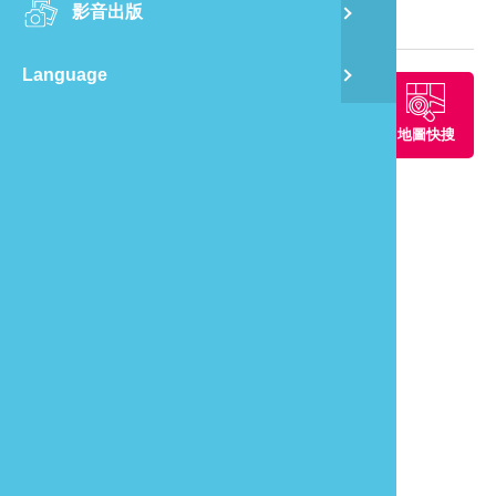
影音出版
舊
旅遊地圖
Language
半
周邊景點
周邊餐廳
周邊住宿
地圖快搜
山
龍