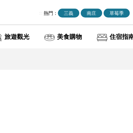
:::
熱門：
三義
南庄
草莓季
旅遊觀光
美食購物
住宿指