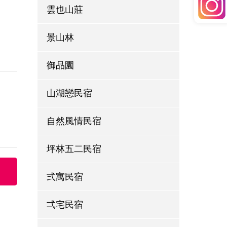
雲也山莊
景山林
御品園
山湖戀民宿
自然風情民宿
坪林五二民宿
弍寓民宿
弌宅民宿