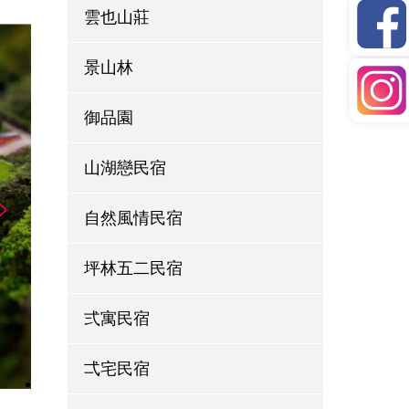
雲也山莊
景山林
御品園
山湖戀民宿
自然風情民宿
坪林五二民宿
弍寓民宿
弌宅民宿