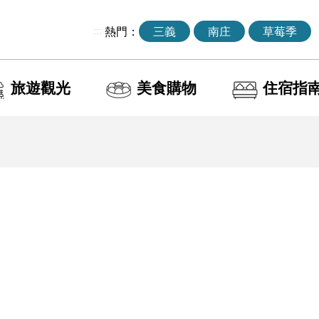
:::
熱門：
三義
南庄
草莓季
旅遊觀光
美食購物
住宿指