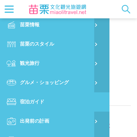
最新ニュ
苗栗概要
観光地ガ
客家美食
交通情報
苗栗散策
正體中文
苗栗情報
PO
愛 B&B
都市漫遊
おすすめ
グルメ検
ビジター
出版物
English
苗栗のスタイル
烏
マスコッ
イベント
客家のお
サービス
写真の展
日本語
観光旅行
銅
クイック
果物狩り
苗栗オー
苗栗県に位置する民宿
グルメ・ショッピング
苗
関連情報
宿泊ガイド
旧
電話番号：
886-37-872068
出発前の計画
喜
所在地：
苗栗縣三義鄉雙潭村6鄰雙連潭87之3號