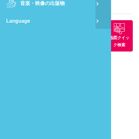
音楽・映像の出版物
龍
観光マップ
Language
蔺
周辺景観ス
周辺グルメ
周辺の宿
地図クイッ
飛
ポット
ク検索
通