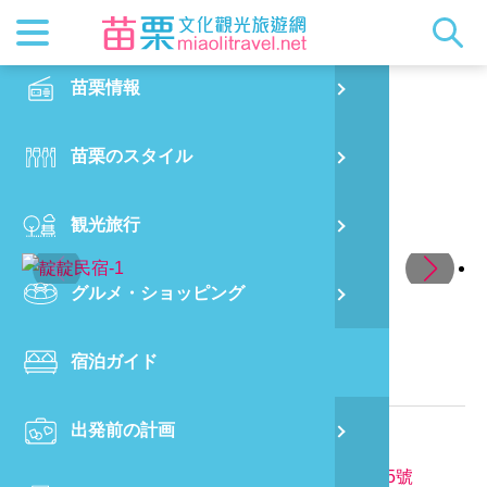
最新ニュ
苗栗概要
観光地ガ
客家美食
交通情報
苗栗散策
正體中文
苗栗情報
PO
靛靛民宿
都市漫遊
おすすめ
グルメ検
ビジター
出版物
English
苗栗のスタイル
烏
マスコッ
イベント
客家のお
サービス
写真の展
日本語
観光旅行
銅
クイック
果物狩り
苗栗オー
グルメ・ショッピング
苗
苗栗県に位置する民宿
宿泊ガイド
旧
関連情報
出発前の計画
喜
電話番号：
886-921-385055
所在地：
367苗栗縣三義鄉勝興村10鄰勝興13之5號