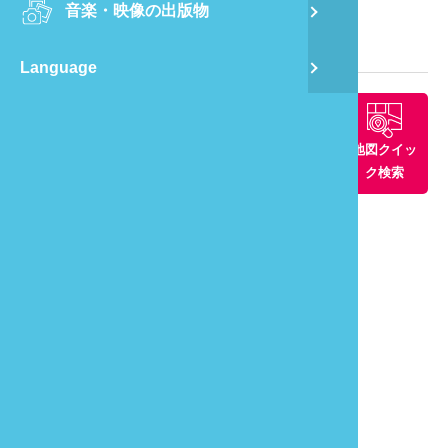
音楽・映像の出版物
龍
観光マップ
Language
蔺
飛
周辺景観ス
周辺グルメ
周辺の宿
地図クイッ
ポット
ク検索
通