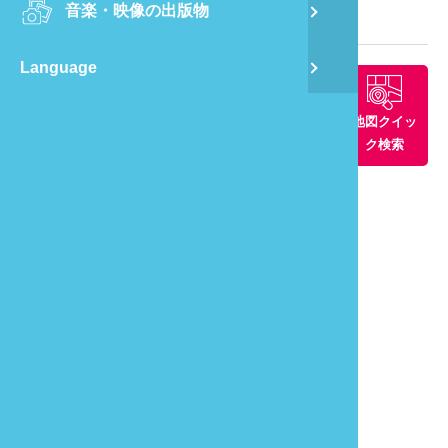
音楽・映像の出版物
龍
観光マップ
Language
蔺
周辺景観ス
周辺グルメ
周辺の宿
地図クイッ
飛
ポット
ク検索
通