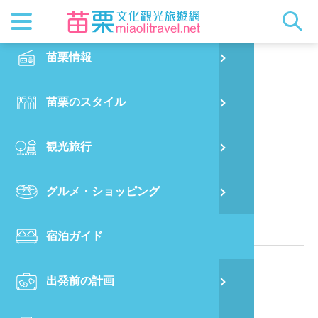
最新ニュ
苗栗概要
観光地ガ
客家美食
交通情報
苗栗散策
正體中文
苗栗情報
PO
あかつきのやまのやど
都市漫遊
おすすめ
グルメ検
ビジター
出版物
English
苗栗のスタイル
烏
マスコッ
イベント
客家のお
サービス
写真の展
日本語
観光旅行
銅
クイック
果物狩り
苗栗オー
苗栗県のB&B
グルメ・ショッピング
苗
関連情報
宿泊ガイド
旧
電話番号：
886-37-220318
出発前の計画
喜
所在地：
363苗栗縣公館鄉福德村福德35-5號