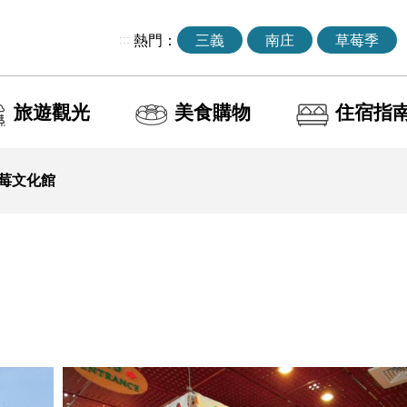
:::
熱門：
三義
南庄
草莓季
旅遊觀光
美食購物
住宿指
莓文化館