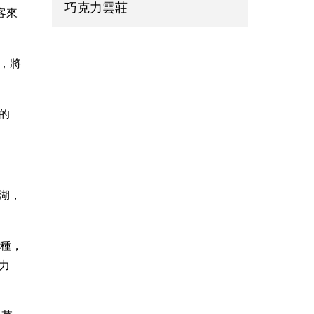
巧克力雲莊
客來
，將
的
湖，
栽種，
力