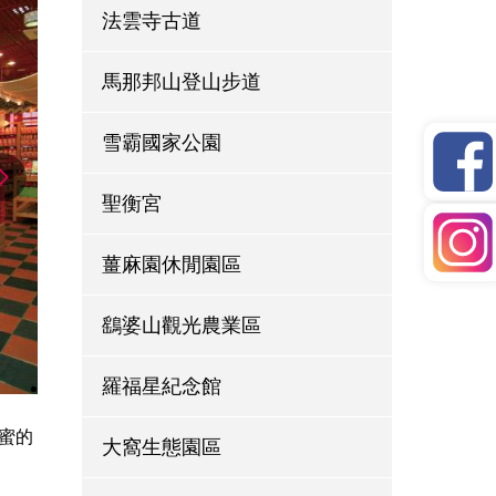
法雲寺古道
馬那邦山登山步道
雪霸國家公園
聖衡宮
薑麻園休閒園區
鷂婆山觀光農業區
羅福星紀念館
蜜的
大窩生態園區