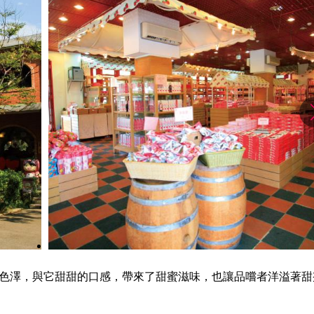
色澤，與它甜甜的口感，帶來了甜蜜滋味，也讓品嚐者洋溢著甜