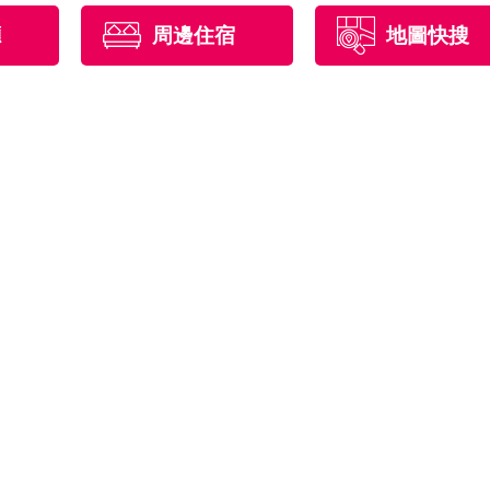
廳
周邊住宿
地圖快搜