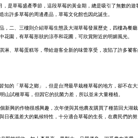
4月，是草莓盛產季節，這段草莓的黃金期，總是吸引了無數的遊
造出許多草莓的周邊產品，草莓文化館也因此誕生。
品，二、三樓則介紹草莓生態及大湖草莓發展歷史，四樓為餐廳
中花園，有草莓形狀的涼亭和花圃，可欣賞附近的明媚風光。
淇淋、草莓蛋糕等，帶給遊客全新的味蕾享受，攻陷了許多饕客
皆知的「草莓之鄉」，但是台灣最早栽種草莓的地方，卻不在大
陽明山試種草莓，但因它的抗菌力差，所以並未大量種植。
這個新興的作物很感興趣，次年便與其他農友購買了種苗回大湖
與日夜溫差大的氣候特性，十分適合草莓的生長，在農民們的努