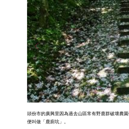
頭份市的廣興里因為過去山區常有野鹿群破壞農園
便叫做「鹿廚坑」。