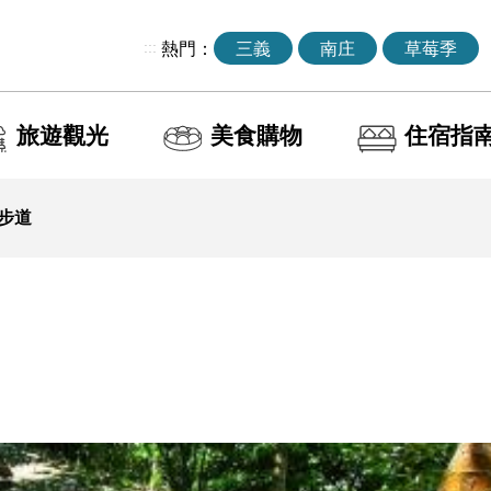
:::
熱門：
三義
南庄
草莓季
旅遊觀光
美食購物
住宿指
步道