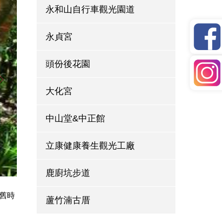
永和山自行車觀光園道
永貞宮
頭份後花園
大化宮
中山堂&中正館
立康健康養生觀光工廠
鹿廚坑步道
舊時
蘆竹湳古厝