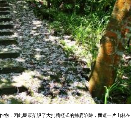
作物，因此民眾架設了大批櫥櫃式的捕鹿陷阱，而這一片山林在