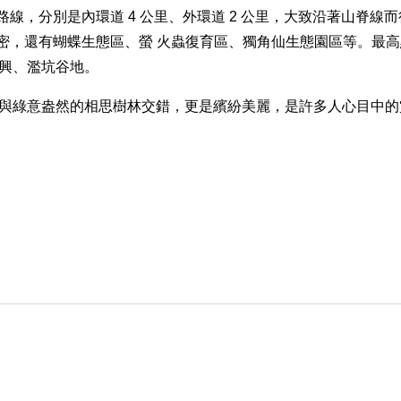
線，分別是內環道 4 公里、外環道 2 公里，大致沿著山脊線而
樹林茂密，還有蝴蝶生態區、螢 火蟲復育區、獨角仙生態園區等。最
興、濫坑谷地。
與綠意盎然的相思樹林交錯，更是繽紛美麗，是許多人心目中的