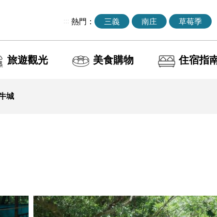
:::
熱門：
三義
南庄
草莓季
旅遊觀光
美食購物
住宿指
牛城