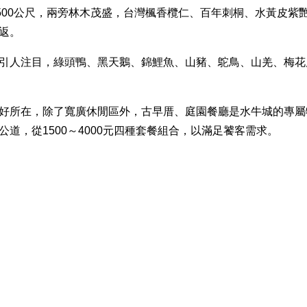
500公尺，兩旁林木茂盛，台灣楓香欖仁、百年刺桐、水黃皮紫
返。
引人注目，綠頭鴨、黑天鵝、錦鯉魚、山豬、鴕鳥、山羌、梅花
好所在，除了寬廣休閒區外，古早厝、庭園餐廳是水牛城的專屬
道，從1500～4000元四種套餐組合，以滿足饕客需求。