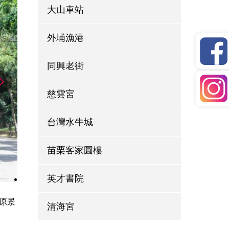
大山車站
外埔漁港
同興老街
慈雲宮
台灣水牛城
苗栗客家圓樓
英才書院
原景
清海宮