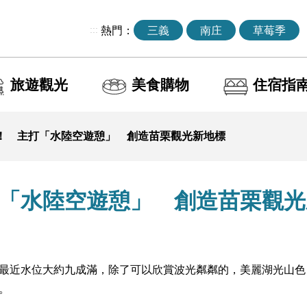
:::
熱門：
三義
南庄
草莓季
旅遊觀光
美食購物
住宿指
！ 主打「水陸空遊憩」 創造苗栗觀光新地標
「水陸空遊憩」 創造苗栗觀光
最近水位大約九成滿，除了可以欣賞波光粼粼的，美麗湖光山色
。