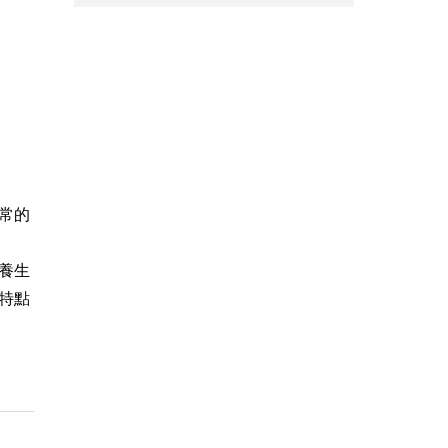
常的
養生
特點