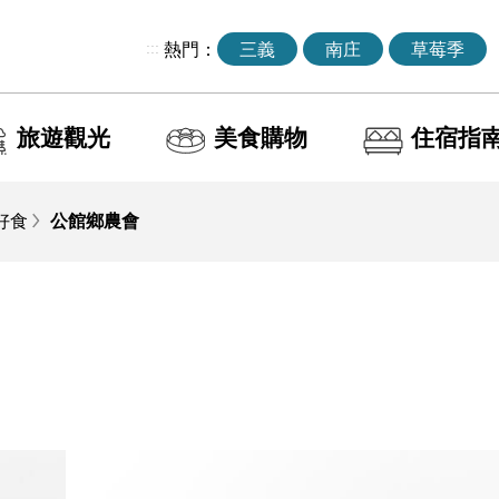
:::
熱門：
三義
南庄
草莓季
旅遊觀光
美食購物
住宿指
好食
公館鄉農會