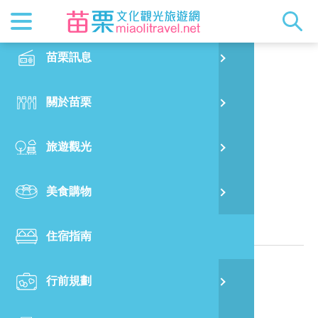
最新消息
苗栗印象
在地景點
客家佳餚
交通資訊
苗栗玩透
正體中文
苗栗訊息
PO
譚家園民宿
特別企劃
縣長的話
主題推薦
美食熱搜
台灣好行(
旅遊出版
English
關於苗栗
火
RSS
國際雙慢
節慶活動
客家好等
旅遊服務
照片集錦
日本語
旅遊觀光
濱
觀光吉祥
景點快搜
苗栗金選
借問站
苗栗影音
位於苗栗縣的民宿
美食購物
烏
苗栗慢魚
採果指南
即時影像
相關資訊
住宿指南
銅
電話：
886-912-295188
行前規劃
黃
地址：
苗栗縣南庄鄉田美村2鄰田美23-7號