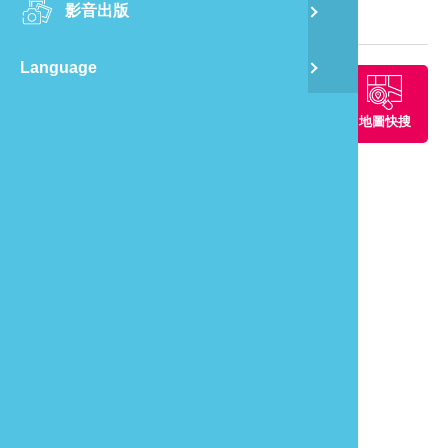
影音出版
舊
旅遊地圖
Language
半
周邊景點
周邊餐廳
周邊住宿
地圖快搜
山
龍