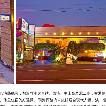
心演藝廳旁，鄰近竹南火車站、西濱、中山高及北二高，交通便
、休息住宿的好選擇。 琪海商務汽車旅館迎合現代人輕、淡、