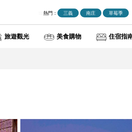
:::
熱門：
三義
南庄
草莓季
旅遊觀光
美食購物
住宿指