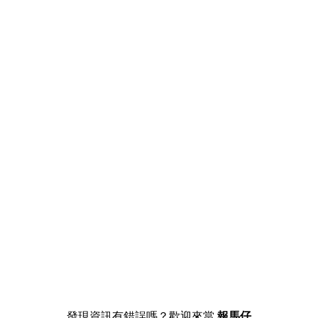
發現資訊有錯誤嗎？歡迎來當
報馬仔