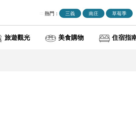
:::
熱門：
三義
南庄
草莓季
旅遊觀光
美食購物
住宿指