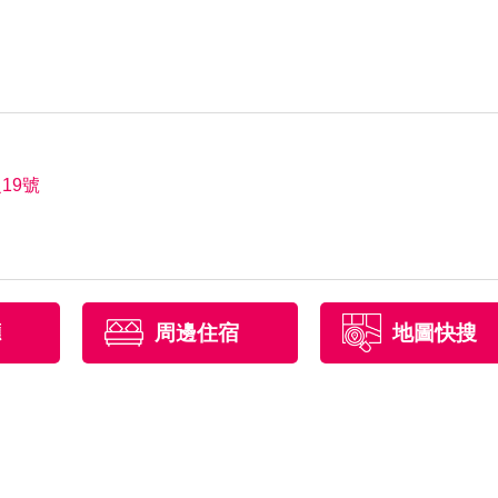
19號
廳
周邊住宿
地圖快搜