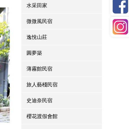
水采田家
微微風民宿
逸悅山莊
圓夢築
薄霧館民宿
旅人藝棧民宿
史迪奈民宿
櫻花渡假會館