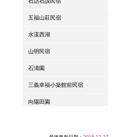
石話石說民宿
五福山莊民宿
水漾西湖
山明民宿
石濤園
三義幸福小築館前民宿
向陽田園
喆娟夢田
巨缿民宿