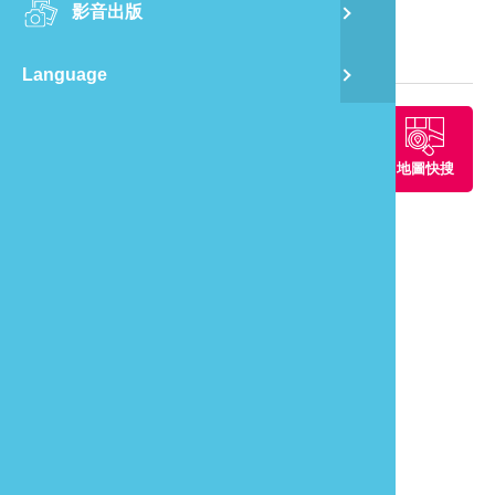
影音出版
舊
旅遊地圖
Language
半
山
周邊景點
周邊餐廳
周邊住宿
地圖快搜
龍