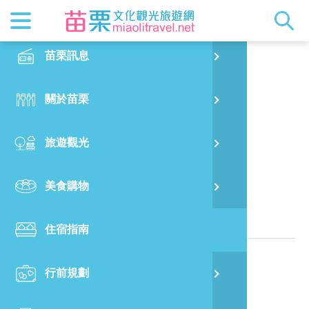
最新消息
苗栗印象
在地景點
客家佳餚
交通資訊
苗栗玩透
正體中文
苗栗訊息
PO
玉荷園
特別企劃
縣長的話
主題推薦
美食熱搜
台灣好行(
旅遊出版
English
關於苗栗
火
RSS
國際雙慢
節慶活動
客家好等
旅遊服務
照片集錦
日本語
旅遊觀光
濱
觀光吉祥
景點快搜
苗栗金選
借問站
苗栗影音
位於苗栗縣的民宿
美食購物
烏
苗栗慢魚
採果指南
即時影像
相關資訊
住宿指南
銅
電話：
886-37-825800
行前規劃
黃
網站：
玉荷園相關網站介紹
地址：
苗栗縣南庄鄉東村中正路242號