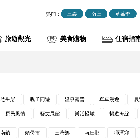
:::
熱門：
三義
南庄
草莓季
旅遊觀光
美食購物
住宿指
自然生態
親子同遊
溫泉露營
單車漫遊
農
原民風情
藝文展館
樂活慢城
暢遊海線
竹南鎮
頭份市
三灣鄉
南庄鄉
獅潭鄉