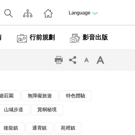
Language
南
行前規劃
影音出版
遊莊園
無障礙旅遊
特色體驗
山城步道
賞桐秘境
後龍鎮
通霄鎮
苑裡鎮