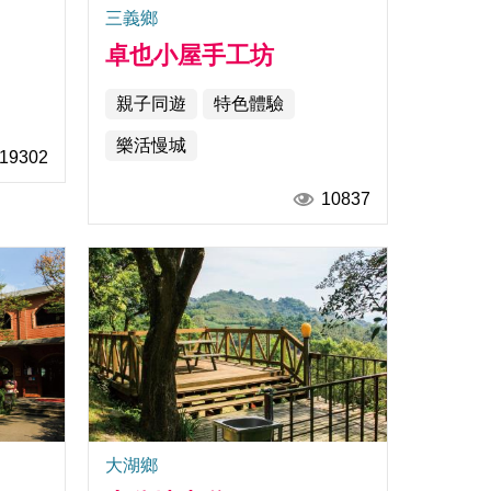
三義鄉
卓也小屋手工坊
親子同遊
特色體驗
樂活慢城
19302
10837
大湖鄉