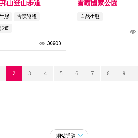
那邦山登山步道
雪霸國家公園
生態
古蹟巡禮
自然生態
步道
30903
2
3
4
5
6
7
8
9
網站導覽