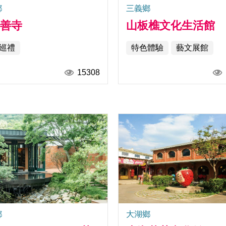
鄉
三義鄉
興善寺
山板樵文化生活館
巡禮
特色體驗
藝文展館
15308
鄉
大湖鄉