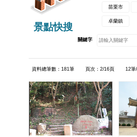
苗栗市
卓蘭鎮
景點快搜
關鍵字
資料總筆數：181筆
頁次：2/16頁
12筆