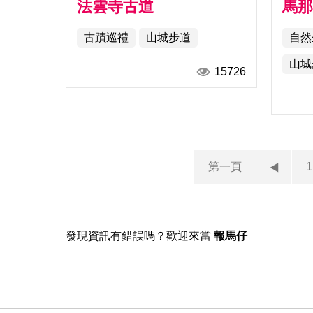
法雲寺古道
馬
古蹟巡禮
山城步道
自然
山城
15726
第一頁
1
發現資訊有錯誤嗎？歡迎來當
報馬仔