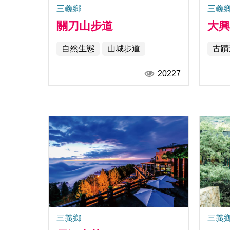
三義鄉
三義
關刀山步道
大
自然生態
山城步道
古蹟
20227
三義鄉
三義