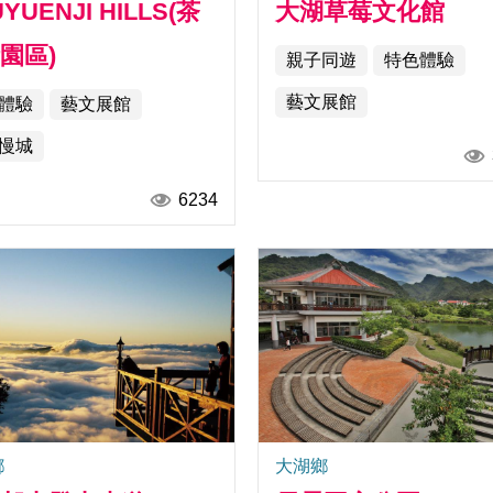
YUENJI HILLS(茶
大湖草莓文化館
園區)
親子同遊
特色體驗
藝文展館
體驗
藝文展館
慢城
6234
鄉
大湖鄉