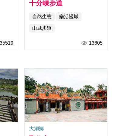
十分崠步道
自然生態
樂活慢城
山城步道
35519
13605
大湖鄉