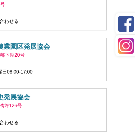
0号
合わせる
農業園区発展協会
鄰下湖20号
8:00-17:00
史発展協会
坪126号
合わせる