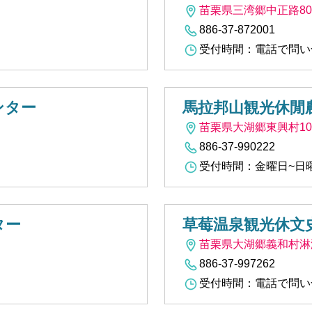
苗栗県三湾郷中正路8
886-37-872001
受付時間：電話で問い
ンター
馬拉邦山観光休閒
苗栗県大湖郷東興村10
886-37-990222
受付時間：金曜日~日曜日0
ター
草莓温泉観光休文
苗栗県大湖郷義和村淋漓
886-37-997262
受付時間：電話で問い