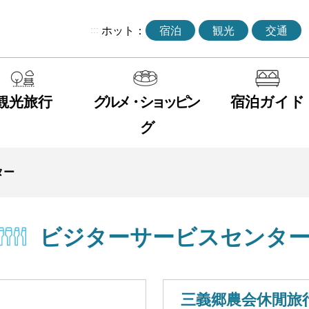
:::
ホット：
宿泊
観光
交通
観光旅行
グルメ・ショッピン
宿泊ガイド
グ
ター
ビジターサービスセンタ
三義郷農会休閒旅