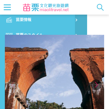
最新ニュ
苗栗概要
観光地ガ
客家美食
交通情報
苗栗散策
正體中文
苗栗情報
PO
龍騰断橋
都市漫遊
おすすめ
グルメ検
ビジター
出版物
English
苗栗のスタイル
烏
マスコッ
イベント
客家のお
サービス
写真の展
日本語
観光旅行
銅
クイック
果物狩り
苗栗オー
グルメ・ショッピング
苗
宿泊ガイド
旧
出発前の計画
喜