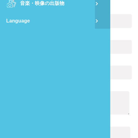
音楽・映像の出版物
龍
お名前:
(必ず記入)
Language
蔺
Eメール:
(必ず記入)
飛
あなたの電話番号:
通
通知の内容:
(必ず記入)
キャプチャ:
(必ず記入)