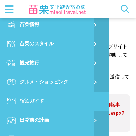
最新ニュ
苗栗概要
観光地ガ
客家美食
交通情報
苗栗散策
正體中文
苗栗情報
PO
ご意見はこちらへ
都市漫遊
おすすめ
グルメ検
ビジター
出版物
English
苗栗のスタイル
烏
あなたの質問や提案をありがとう、そしてウェブサイト
マスコッ
イベント
客家のお
サービス
写真の展
日本語
の情報をより完璧にするためにあなたの提案を判断して
観光旅行
銅
ウェブサイトの情報を修正します。
クイック
果物狩り
苗栗オー
（*が付いている欄には、確認コードを入力して送信して
グルメ・ショッピング
苗
ください。ありがとうございます。）
宿泊ガイド
旧
問題のあるWebサイト:旧山線鉄道自転車
https://www.miaolitravel.net/Article.aspx?
出発前の計画
喜
sNo=04007186