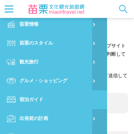
最新ニュ
苗栗概要
観光地ガ
客家美食
交通情報
苗栗散策
正體中文
苗栗情報
PO
ご意見はこちらへ
都市漫遊
おすすめ
グルメ検
ビジター
出版物
English
苗栗のスタイル
烏
あなたの質問や提案をありがとう、そしてウェブサイト
マスコッ
イベント
客家のお
サービス
写真の展
日本語
の情報をより完璧にするためにあなたの提案を判断して
観光旅行
銅
ウェブサイトの情報を修正します。
クイック
果物狩り
苗栗オー
（*が付いている欄には、確認コードを入力して送信して
グルメ・ショッピング
苗
ください。ありがとうございます。）
宿泊ガイド
旧
出発前の計画
喜
お名前:
(必ず記入)