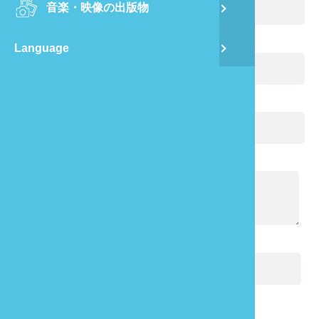
音楽・映像の出版物
龍
Eメール:
(必ず記入)
Language
蔺
飛
あなたの電話番号:
通
通知の内容:
(必ず記入)
キャプチャ:
(必ず記入)
確認コードを再生成